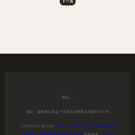
下一页
电话：-
地址：福建省云霄县下河乡共信电商文创园12062号
COPYRIGHT © 2026
WWW.LOGNTEST001.COM
技术交流
云霄县圣之杰网络技术服务部
技术交流
版权所有
SITEMAP