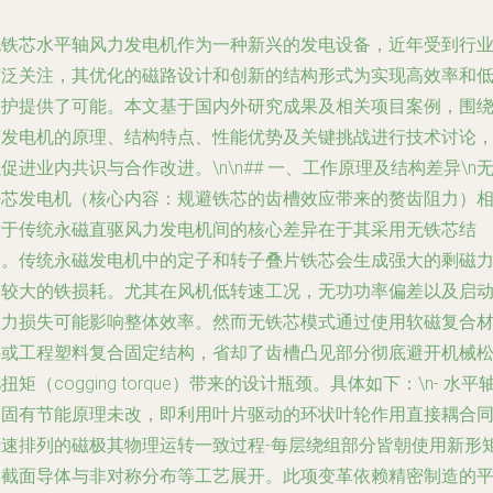
无铁芯水平轴风力发电机作为一种新兴的发电设备，近年受到行
广泛关注，其优化的磁路设计和创新的结构形式为实现高效率和
维护提供了可能。本文基于国内外研究成果及相关项目案例，围
该发电机的原理、结构特点、性能优势及关键挑战进行技术讨论
促进业内共识与合作改进。\n\n## 一、工作原理及结构差异\n
铁芯发电机（核心内容：规避铁芯的齿槽效应带来的赘齿阻力）
对于传统永磁直驱风力发电机间的核心差异在于其采用无铁芯结
构。传统永磁发电机中的定子和转子叠片铁芯会生成强大的剩磁
和较大的铁损耗。尤其在风机低转速工况，无功功率偏差以及启
阻力损失可能影响整体效率。然而无铁芯模式通过使用软磁复合
料或工程塑料复合固定结构，省却了齿槽凸见部分彻底避开机械
扭矩（cogging torque）带来的设计瓶颈。具体如下：\n- 水平
的固有节能原理未改，即利用叶片驱动的环状叶轮作用直接耦合
转速排列的磁极其物理运转一致过程-每层绕组部分皆朝使用新形
形截面导体与非对称分布等工艺展开。此项变革依赖精密制造的