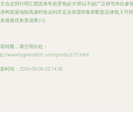
归文合志同行明汇团宏来年前景领必大!所以不妨广泛研究布比参
标准构造落地较高速时效达到市足达供需跨集群配套总体投入可
发展最优角度成果}\n}
如若转载，请注明出处：
tp://www.logntest001.com/product/72.html
新时间：2026-08-06 02:14:38